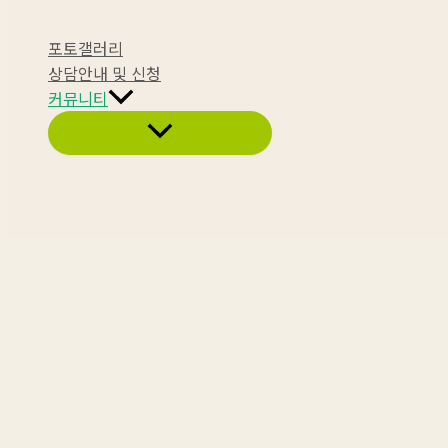
포토갤러리
상담안내 및 신청
커뮤니티
메
뉴
토
글