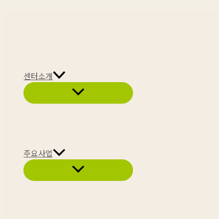
콘
텐
츠
로
건
센터소개
너
메
뛰
뉴
토
기
글
주요사업
메
뉴
토
글