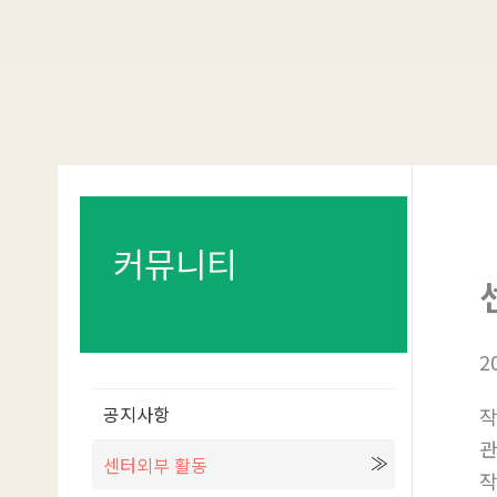
콘
텐
츠
로
건
너
뛰
기
커뮤니티
2
공지사항
센터외부 활동