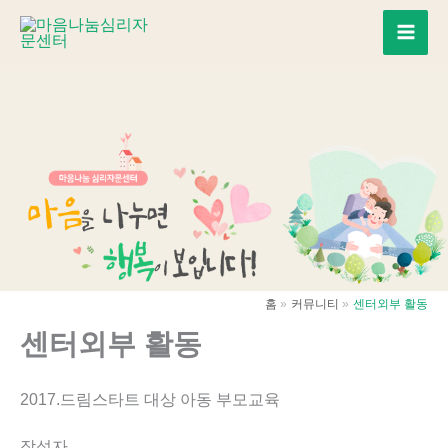
콘
텐
Mai
츠
로
Men
건
너
뛰
기
홈
커뮤니티
센터외부 활동
센터외부 활동
2017.드림스타트 대상 아동 부모교육
작성자